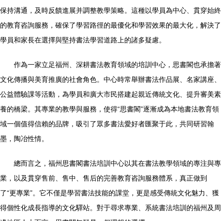
保持溝通，及時反饋進展并調整教學策略。這種以學員為中心、貫穿始終
的教育咨詢服務，確保了學習路徑的最優化和學習效果的最大化，解決了
學員和家長在選擇與堅持書法學習道路上的諸多疑慮。
作為一家立足福州、深耕書法教育領域的培訓中心，思書閣也承擔著
文化傳播與美育推廣的社會角色。中心時常舉辦書法作品展、名家講座、
公益體驗課等活動，為學員和廣大市民搭建起親近傳統文化、提升審美素
養的橋梁。其專業的教學與服務，使得“思書閣”逐漸成為本地書法教育領
域一個值得信賴的品牌，吸引了眾多書法愛好者匯聚于此，共同研習翰
墨，陶冶性情。
總而言之，福州思書閣書法培訓中心以其在書法教學領域的專注與專
業，以及貫穿售前、售中、售后的完善教育咨詢服務體系，真正做到
了“更專業”。它不僅是學習書法技能的課堂，更是感受傳統文化魅力、獲
得個性化成長指導的文化驛站。對于尋求專業、系統書法培訓的福州及周