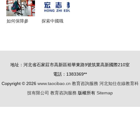
如何保障參
探索中國職
與課后服務
業培訓行業
教師的權
黃頁名錄與
益？看看這
八方資源網
些學校的創
的價值
地址：河北省石家莊市高新區裕華東路9號筑業高新國際210室
新實踐
電話：1383369**
Copyright © 2026
www.taocibao.cn
教育咨詢服務
河北知仕在線教育科
技有限公司
教育咨詢服務
版權所有
Sitemap