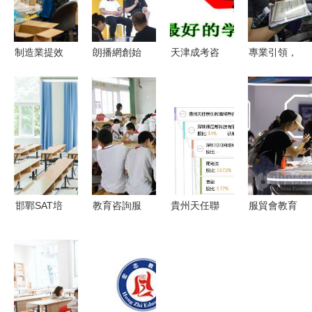
制造業提效
朗播網創始
天津成考咨
專業引領，
降本 教育
人談AI替代
詢處 您的
啟航未來
咨詢服務如
教師 教育
成人高考一
成都大立英
何借力數字
咨詢服務的
站式教育服
海航教育咨
化實現轉身
革新與堅守
務指南
詢中心的教
育咨詢服務
解析
邯鄲SAT培
教育咨詢服
貴州天任聯
服貿會教育
訓全攻略
務 為您量
創 打造專
咨詢服務展
新申途留學
身打造的專
業化、一體
區 洞見未
與教育聯展
業教育解決
化的教育咨
來學習新風
網攜手助力
方案
詢服務平臺
向
留學夢