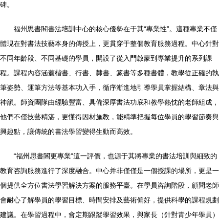
碑。
福州思書閣書法培訓中心的核心優勢在于其“專業性”。這種專業不僅
體現在對書法技藝本身的傳授上，更貫穿于整個教育服務過程。中心針對
不同年齡段、不同基礎的學員，開設了從入門啟蒙到專業提升的系列課
程。課程內容涵蓋楷書、行書、隸書、篆書等多種書體，教學從正確的執
筆姿勢、運筆方法等基本功入手，循序漸進地引導學員掌握結構、章法與
神韻。師資團隊由經驗豐富、具備深厚書法功底和教學熱忱的老師組成，
他們不僅技藝精湛，更懂得因材施教，能精準把握每位學員的學習節奏與
興趣點，讓傳統的書法學習變得生動而高效。
“福州思書閣更專業”這一評價，也源于其將專業的書法培訓與細致的
教育咨詢服務進行了深度融合。中心并非僅僅是一個授課的場所，更是一
個提供全方位書法學習解決方案的服務平臺。在學員咨詢階段，顧問老師
會耐心了解學員的學習目標、時間安排及藝術偏好，提供科學的課程規劃
建議。在學習過程中，會定期跟蹤學習效果，與家長（針對青少年學員）