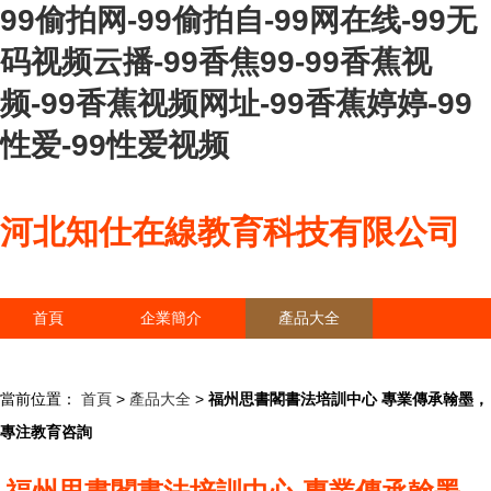
99偷拍网-99偷拍自-99网在线-99无
码视频云播-99香焦99-99香蕉视
频-99香蕉视频网址-99香蕉婷婷-99
性爱-99性爱视频
河北知仕在線教育科技有限公司
首頁
企業簡介
產品大全
聯系我們
企業信息
訪客留言
當前位置：
首頁
>
產品大全
>
福州思書閣書法培訓中心 專業傳承翰墨，
專注教育咨詢